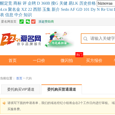
醒
定
竞
商
标
评
企
聘
D
360
B
搜
G
关健
易
LK
历史
价格
4.cn
聚名
金
XZ
22
西部
玉
集
新
介
Se
do
AF
GD
101
Dy
N
Re
Uni
表
信息
中介
知识