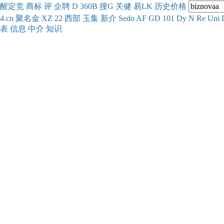
醒
定
竞
商
标
评
企
聘
D
360
B
搜
G
关健
易
LK
历史
价格
4.cn
聚名
金
XZ
22
西部
玉
集
新
介
Se
do
AF
GD
101
Dy
N
Re
Uni
表
信息
中介
知识