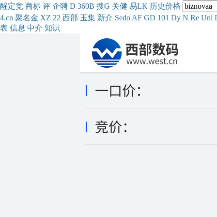
醒
定
竞
商
标
评
企
聘
D
360
B
搜
G
关健
易
LK
历史
价格
4.cn
聚名
金
XZ
22
西部
玉
集
新
介
Se
do
AF
GD
101
Dy
N
Re
Uni
表
信息
中介
知识