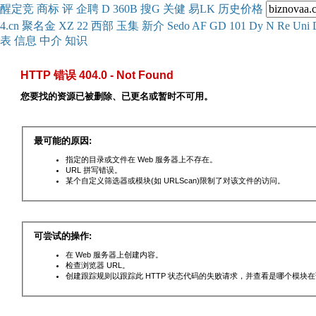
醒
定
竞
商
标
评
企
聘
D
360
B
搜
G
关健
易
LK
历史
价格
4.cn
聚名
金
XZ
22
西部
玉
集
新
介
Se
do
AF
GD
101
Dy
N
Re
Uni
表
信息
中介
知识