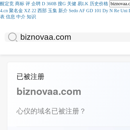
醒
定
竞
商
标
评
企
聘
D
360
B
搜
G
关健
易
LK
历史
价格
4.cn
聚名
金
XZ
22
西部
玉
集
新
介
Se
do
AF
GD
101
Dy
N
Re
Uni
表
信息
中介
知识