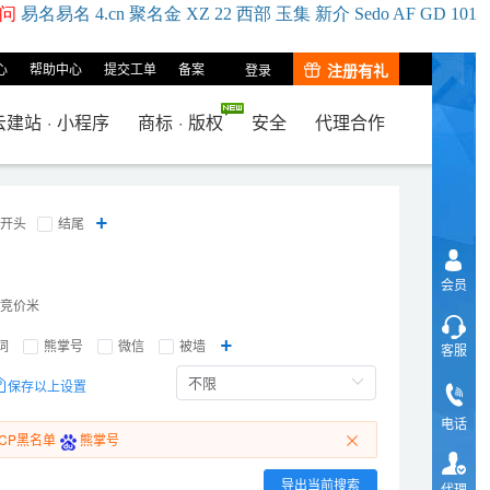
问
易名
易
名
4.cn
聚名
金
XZ
22
西部
玉
集
新
介
Se
do
AF
GD
101