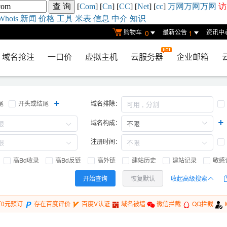
[
Com
] [
Cn
] [
CC
] [
Net
] [
cc
]
万网
万网
万网
访
Whois
新闻
价格
工具
米表
信息
中介
知识