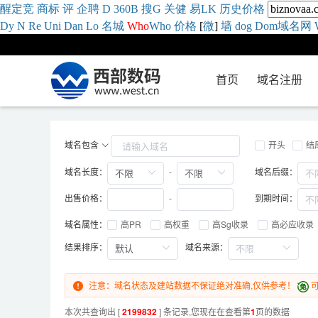
醒
定
竞
商
标
评
企
聘
D
360
B
搜
G
关健
易
LK
历史
价格
Dy
N
Re
Uni
Dan
Lo
名城
Who
Who
价格
[
微
]
墙
dog
Dom域名网