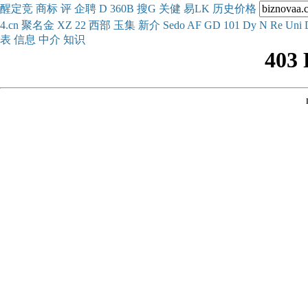
醒
定
竞
商
标
评
企
聘
D
360
B
搜
G
关健
易
LK
历史
价格
4.cn
聚名
金
XZ
22
西部
玉
集
新
介
Se
do
AF
GD
101
Dy
N
Re
Uni
表
信息
中介
知识