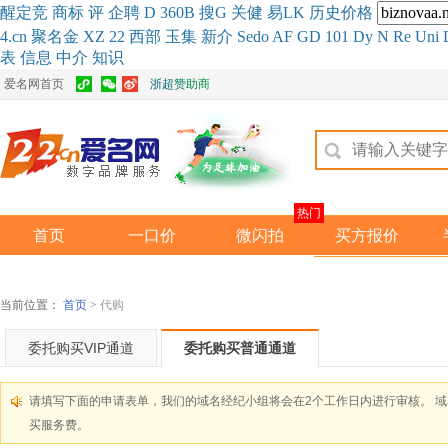
醒
定
竞
商
标
评
企
聘
D
360
B
搜
G
关健
易
LK
历史
价格
4.cn
聚名
金
XZ
22
西部
玉
集
新
介
Se
do
AF
GD
101
Dy
N
Re
Uni
表
信息
中介
知识