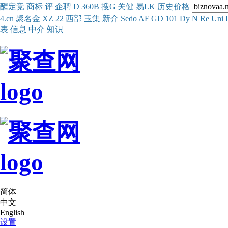
醒
定
竞
商
标
评
企
聘
D
360
B
搜
G
关健
易
LK
历史
价格
4.cn
聚名
金
XZ
22
西部
玉
集
新
介
Se
do
AF
GD
101
Dy
N
Re
Uni
表
信息
中介
知识