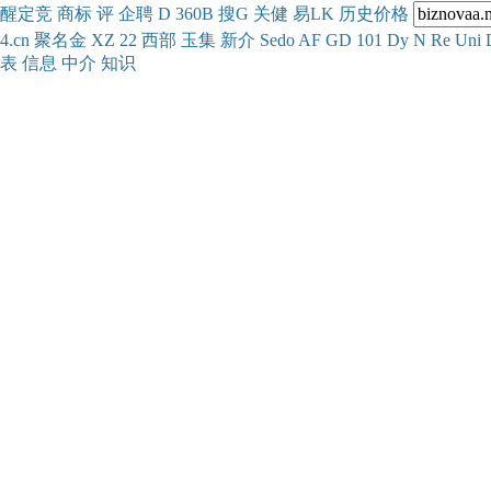
醒
定
竞
商
标
评
企
聘
D
360
B
搜
G
关健
易
LK
历史
价格
4.cn
聚名
金
XZ
22
西部
玉
集
新
介
Se
do
AF
GD
101
Dy
N
Re
Uni
表
信息
中介
知识