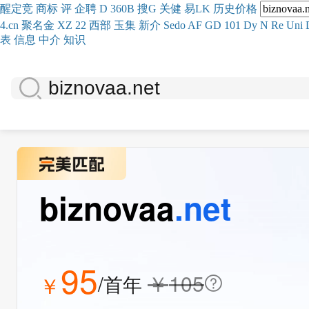
醒
定
竞
商
标
评
企
聘
D
360
B
搜
G
关健
易
LK
历史
价格
4.cn
聚名
金
XZ
22
西部
玉
集
新
介
Se
do
AF
GD
101
Dy
N
Re
Uni
表
信息
中介
知识