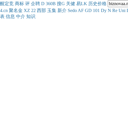
醒
定
竞
商
标
评
企
聘
D
360
B
搜
G
关健
易
LK
历史
价格
4.cn
聚名
金
XZ
22
西部
玉
集
新
介
Se
do
AF
GD
101
Dy
N
Re
Uni
表
信息
中介
知识