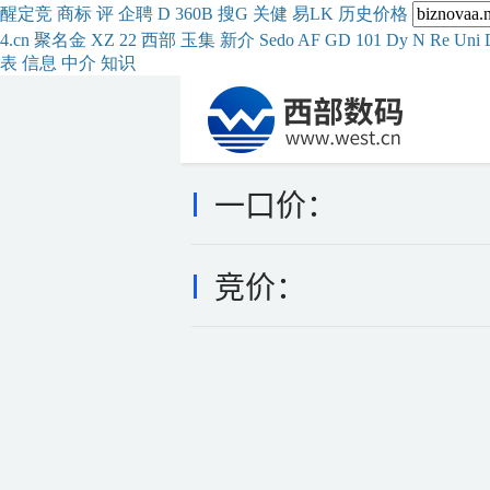
醒
定
竞
商
标
评
企
聘
D
360
B
搜
G
关健
易
LK
历史
价格
4.cn
聚名
金
XZ
22
西部
玉
集
新
介
Se
do
AF
GD
101
Dy
N
Re
Uni
表
信息
中介
知识