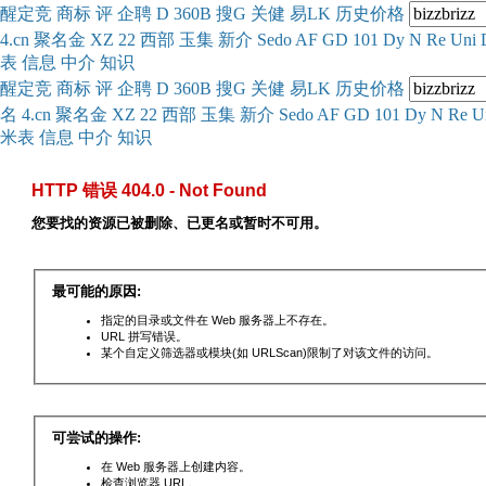
醒
定
竞
商
标
评
企
聘
D
360
B
搜
G
关健
易
LK
历史
价格
4.cn
聚名
金
XZ
22
西部
玉
集
新
介
Se
do
AF
GD
101
Dy
N
Re
Uni
表
信息
中介
知识