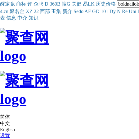
醒
定
竞
商
标
评
企
聘
D
360
B
搜
G
关健
易
LK
历史
价格
4.cn
聚名
金
XZ
22
西部
玉
集
新
介
Se
do
AF
GD
101
Dy
N
Re
Uni
表
信息
中介
知识