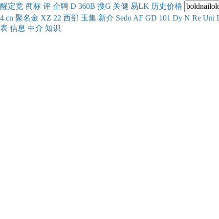
醒
定
竞
商
标
评
企
聘
D
360
B
搜
G
关健
易
LK
历史
价格
4.cn
聚名
金
XZ
22
西部
玉
集
新
介
Se
do
AF
GD
101
Dy
N
Re
Uni
表
信息
中介
知识