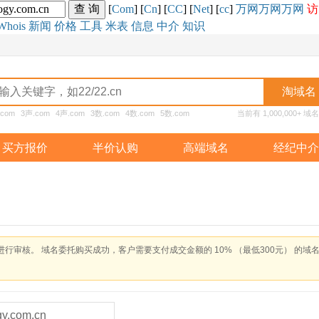
[
Com
] [
Cn
] [
CC
] [
Net
] [
cc
]
万网
万网
万网
访
Whois
新闻
价格
工具
米表
信息
中介
知识