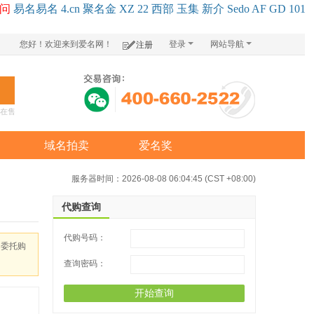
问
易名
易
名
4.cn
聚名
金
XZ
22
西部
玉
集
新
介
Se
do
AF
GD
101