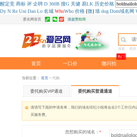
醒
定
竞
商
标
评
企
聘
D
360
B
搜
G
关健
易
LK
历史
价格
Dy
N
Re
Uni
Dan
Lo
名城
Who
Who
价格
[
微
]
墙
dog
Dom域名网