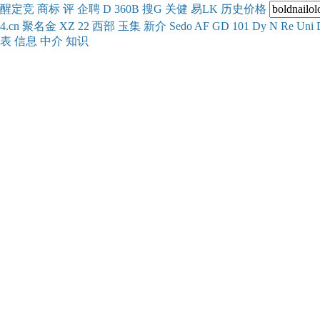
醒
定
竞
商
标
评
企
聘
D
360
B
搜
G
关健
易
LK
历史
价格
4.cn
聚名
金
XZ
22
西部
玉
集
新
介
Se
do
AF
GD
101
Dy
N
Re
Uni
表
信息
中介
知识