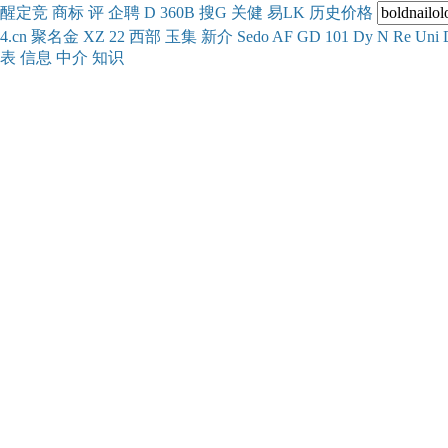
醒
定
竞
商
标
评
企
聘
D
360
B
搜
G
关健
易
LK
历史
价格
4.cn
聚名
金
XZ
22
西部
玉
集
新
介
Se
do
AF
GD
101
Dy
N
Re
Uni
表
信息
中介
知识