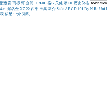
醒
定
竞
商
标
评
企
聘
D
360
B
搜
G
关健
易
LK
历史
价格
4.cn
聚名
金
XZ
22
西部
玉
集
新
介
Se
do
AF
GD
101
Dy
N
Re
Uni
表
信息
中介
知识