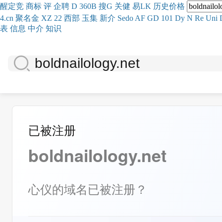
醒
定
竞
商
标
评
企
聘
D
360
B
搜
G
关健
易
LK
历史
价格
4.cn
聚名
金
XZ
22
西部
玉
集
新
介
Se
do
AF
GD
101
Dy
N
Re
Uni
表
信息
中介
知识