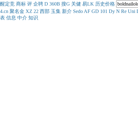
醒
定
竞
商
标
评
企
聘
D
360
B
搜
G
关健
易
LK
历史
价格
4.cn
聚名
金
XZ
22
西部
玉
集
新
介
Se
do
AF
GD
101
Dy
N
Re
Uni
表
信息
中介
知识