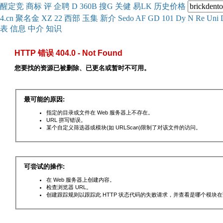
醒
定
竞
商
标
评
企
聘
D
360
B
搜
G
关健
易
LK
历史
价格
4.cn
聚名
金
XZ
22
西部
玉
集
新
介
Se
do
AF
GD
101
Dy
N
Re
Uni
表
信息
中介
知识