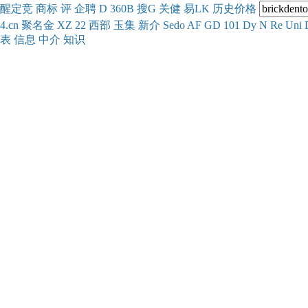
醒
定
竞
商
标
评
企
聘
D
360
B
搜
G
关健
易
LK
历史
价格
4.cn
聚名
金
XZ
22
西部
玉
集
新
介
Se
do
AF
GD
101
Dy
N
Re
Uni
表
信息
中介
知识