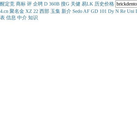
醒
定
竞
商
标
评
企
聘
D
360
B
搜
G
关健
易
LK
历史
价格
4.cn
聚名
金
XZ
22
西部
玉
集
新
介
Se
do
AF
GD
101
Dy
N
Re
Uni
表
信息
中介
知识