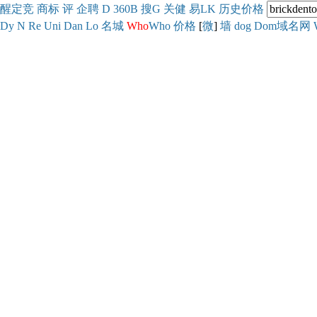
醒
定
竞
商
标
评
企
聘
D
360
B
搜
G
关健
易
LK
历史
价格
Dy
N
Re
Uni
Dan
Lo
名城
Who
Who
价格
[
微
]
墙
dog
Dom域名网