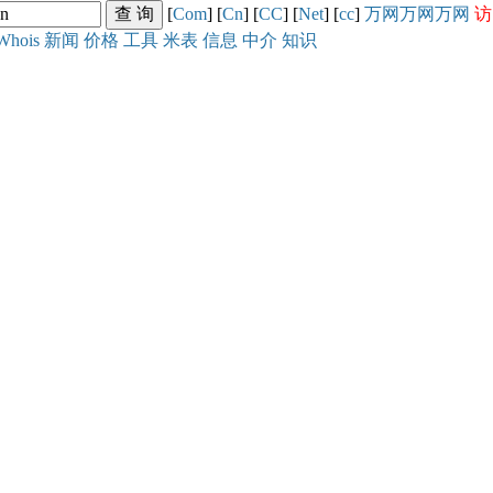
[
Com
] [
Cn
] [
CC
] [
Net
] [
cc
]
万网
万网
万网
访
Whois
新闻
价格
工具
米表
信息
中介
知识