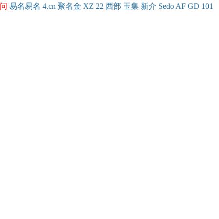
问
易名
易
名
4.cn
聚名
金
XZ
22
西部
玉
集
新
介
Se
do
AF
GD
101