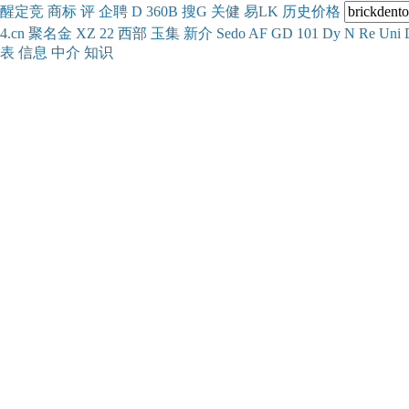
醒
定
竞
商
标
评
企
聘
D
360
B
搜
G
关健
易
LK
历史
价格
4.cn
聚名
金
XZ
22
西部
玉
集
新
介
Se
do
AF
GD
101
Dy
N
Re
Uni
表
信息
中介
知识