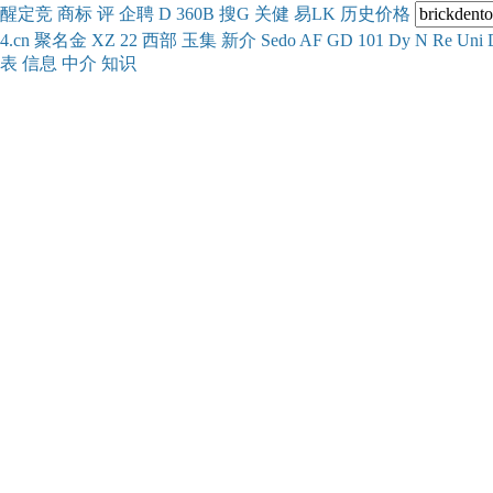
醒
定
竞
商
标
评
企
聘
D
360
B
搜
G
关健
易
LK
历史
价格
4.cn
聚名
金
XZ
22
西部
玉
集
新
介
Se
do
AF
GD
101
Dy
N
Re
Uni
表
信息
中介
知识