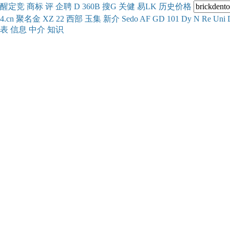
醒
定
竞
商
标
评
企
聘
D
360
B
搜
G
关健
易
LK
历史
价格
4.cn
聚名
金
XZ
22
西部
玉
集
新
介
Se
do
AF
GD
101
Dy
N
Re
Uni
表
信息
中介
知识