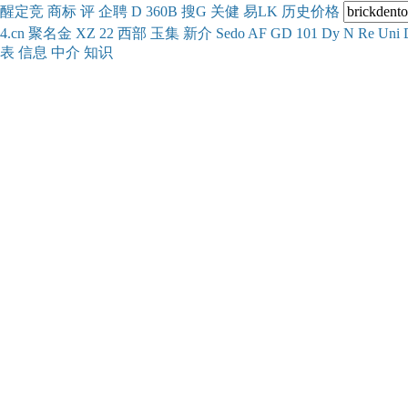
醒
定
竞
商
标
评
企
聘
D
360
B
搜
G
关健
易
LK
历史
价格
4.cn
聚名
金
XZ
22
西部
玉
集
新
介
Se
do
AF
GD
101
Dy
N
Re
Uni
表
信息
中介
知识