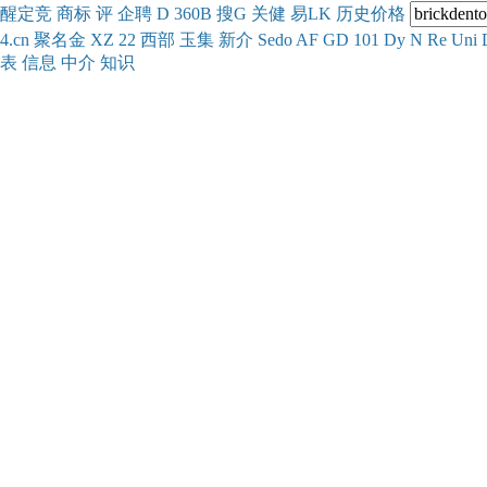
醒
定
竞
商
标
评
企
聘
D
360
B
搜
G
关健
易
LK
历史
价格
4.cn
聚名
金
XZ
22
西部
玉
集
新
介
Se
do
AF
GD
101
Dy
N
Re
Uni
表
信息
中介
知识