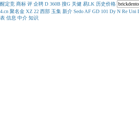
醒
定
竞
商
标
评
企
聘
D
360
B
搜
G
关健
易
LK
历史
价格
4.cn
聚名
金
XZ
22
西部
玉
集
新
介
Se
do
AF
GD
101
Dy
N
Re
Uni
表
信息
中介
知识