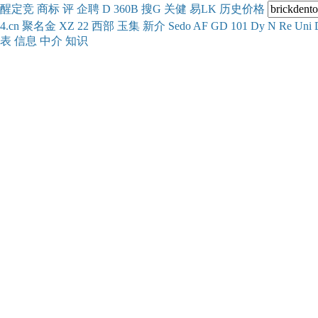
醒
定
竞
商
标
评
企
聘
D
360
B
搜
G
关健
易
LK
历史
价格
4.cn
聚名
金
XZ
22
西部
玉
集
新
介
Se
do
AF
GD
101
Dy
N
Re
Uni
表
信息
中介
知识