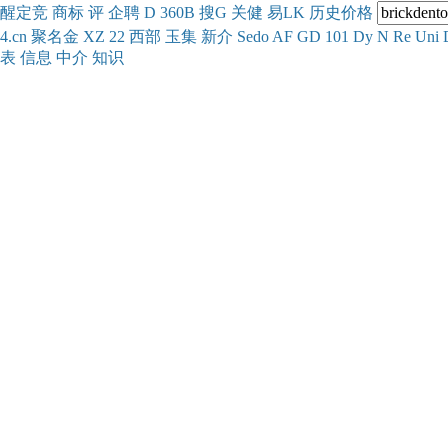
醒
定
竞
商
标
评
企
聘
D
360
B
搜
G
关健
易
LK
历史
价格
4.cn
聚名
金
XZ
22
西部
玉
集
新
介
Se
do
AF
GD
101
Dy
N
Re
Uni
表
信息
中介
知识