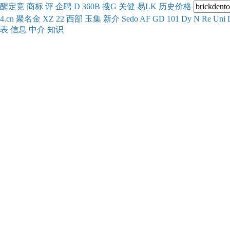
醒
定
竞
商
标
评
企
聘
D
360
B
搜
G
关健
易
LK
历史
价格
4.cn
聚名
金
XZ
22
西部
玉
集
新
介
Se
do
AF
GD
101
Dy
N
Re
Uni
表
信息
中介
知识