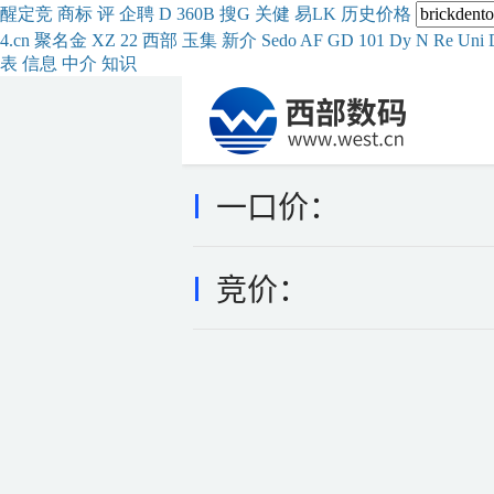
醒
定
竞
商
标
评
企
聘
D
360
B
搜
G
关健
易
LK
历史
价格
4.cn
聚名
金
XZ
22
西部
玉
集
新
介
Se
do
AF
GD
101
Dy
N
Re
Uni
表
信息
中介
知识