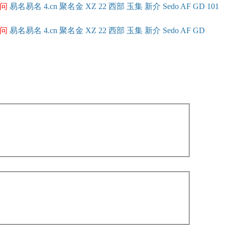
问
易名
易
名
4.cn
聚名
金
XZ
22
西部
玉
集
新
介
Se
do
AF
GD
101