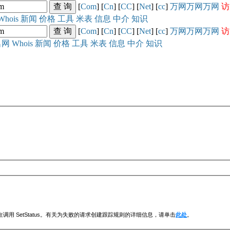
[
Com
] [
Cn
] [
CC
] [
Net
] [
cc
]
万网
万网
万网
访
Whois
新闻
价格
工具
米表
信息
中介
知识