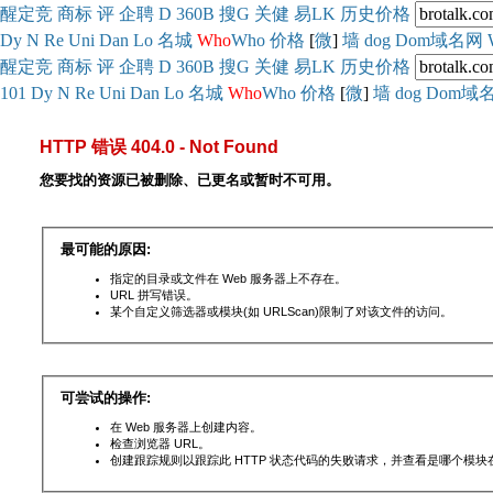
醒
定
竞
商
标
评
企
聘
D
360
B
搜
G
关健
易
LK
历史
价格
Dy
N
Re
Uni
Dan
Lo
名城
Who
Who
价格
[
微
]
墙
dog
Dom域名网