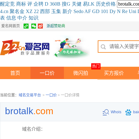
醒
定
竞
商
标
评
企
聘
D
360
B
搜
G
关健
易
LK
历史
价格
4.cn
聚名
金
XZ
22
西部
玉
集
新
介
Se
do
AF
GD
101
Dy
N
Re
Uni
表
信息
中介
知识