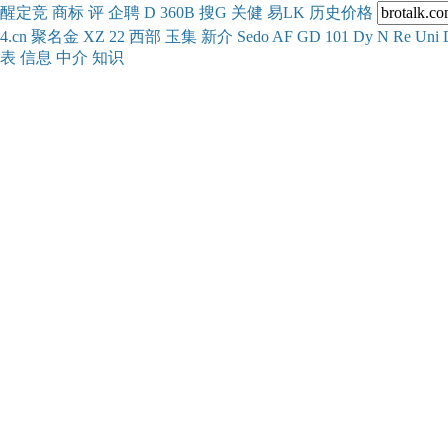
醒
定
竞
商
标
评
企
聘
D
360
B
搜
G
关健
易
LK
历史
价格
4.cn
聚名
金
XZ
22
西部
玉
集
新
介
Se
do
AF
GD
101
Dy
N
Re
Uni
表
信息
中介
知识