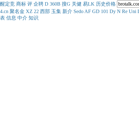
醒
定
竞
商
标
评
企
聘
D
360
B
搜
G
关健
易
LK
历史
价格
4.cn
聚名
金
XZ
22
西部
玉
集
新
介
Se
do
AF
GD
101
Dy
N
Re
Uni
表
信息
中介
知识