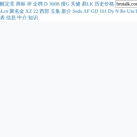
醒
定
竞
商
标
评
企
聘
D
360
B
搜
G
关健
易
LK
历史
价格
4.cn
聚名
金
XZ
22
西部
玉
集
新
介
Se
do
AF
GD
101
Dy
N
Re
Uni
表
信息
中介
知识