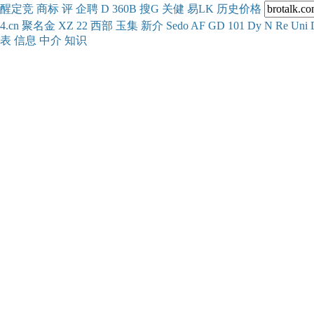
醒
定
竞
商
标
评
企
聘
D
360
B
搜
G
关健
易
LK
历史
价格
4.cn
聚名
金
XZ
22
西部
玉
集
新
介
Se
do
AF
GD
101
Dy
N
Re
Uni
表
信息
中介
知识