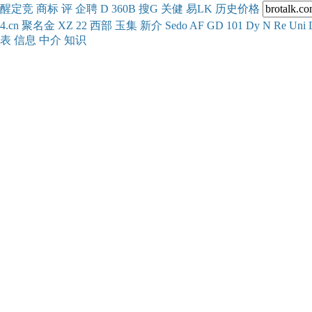
醒
定
竞
商
标
评
企
聘
D
360
B
搜
G
关健
易
LK
历史
价格
4.cn
聚名
金
XZ
22
西部
玉
集
新
介
Se
do
AF
GD
101
Dy
N
Re
Uni
表
信息
中介
知识