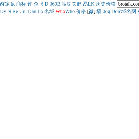
醒
定
竞
商
标
评
企
聘
D
360
B
搜
G
关健
易
LK
历史
价格
Dy
N
Re
Uni
Dan
Lo
名城
Who
Who
价格
[
微
]
墙
dog
Dom域名网