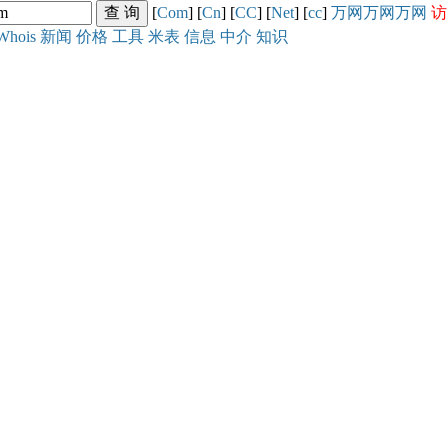
[
Com
] [
Cn
] [
CC
] [
Net
] [
cc
]
万网
万网
万网
访
Whois
新闻
价格
工具
米表
信息
中介
知识