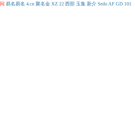
问
易名
易
名
4.cn
聚名
金
XZ
22
西部
玉
集
新
介
Se
do
AF
GD
101