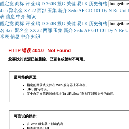
醒
定
竞
商
标
评
企
聘
D
360
B
搜
G
关健
易
LK
历史
价格
4.cn
聚名
金
XZ
22
西部
玉
集
新
介
Se
do
AF
GD
101
Dy
N
Re
Uni
表
信息
中介
知识