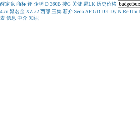
醒
定
竞
商
标
评
企
聘
D
360
B
搜
G
关健
易
LK
历史
价格
4.cn
聚名
金
XZ
22
西部
玉
集
新
介
Se
do
AF
GD
101
Dy
N
Re
Uni
表
信息
中介
知识