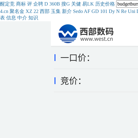
醒
定
竞
商
标
评
企
聘
D
360
B
搜
G
关健
易
LK
历史
价格
4.cn
聚名
金
XZ
22
西部
玉
集
新
介
Se
do
AF
GD
101
Dy
N
Re
Uni
表
信息
中介
知识