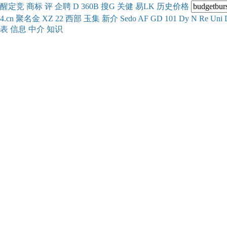
醒
定
竞
商
标
评
企
聘
D
360
B
搜
G
关健
易
LK
历史
价格
4.cn
聚名
金
XZ
22
西部
玉
集
新
介
Se
do
AF
GD
101
Dy
N
Re
Uni
表
信息
中介
知识