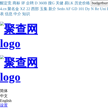
醒
定
竞
商
标
评
企
聘
D
360
B
搜
G
关健
易
LK
历史
价格
4.cn
聚名
金
XZ
22
西部
玉
集
新
介
Se
do
AF
GD
101
Dy
N
Re
Uni
表
信息
中介
知识