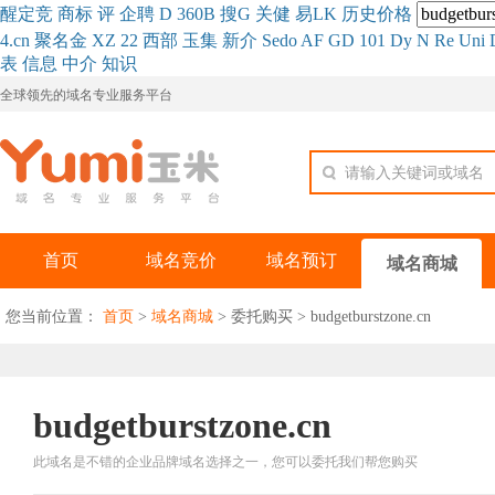
醒
定
竞
商
标
评
企
聘
D
360
B
搜
G
关健
易
LK
历史
价格
4.cn
聚名
金
XZ
22
西部
玉
集
新
介
Se
do
AF
GD
101
Dy
N
Re
Uni
表
信息
中介
知识